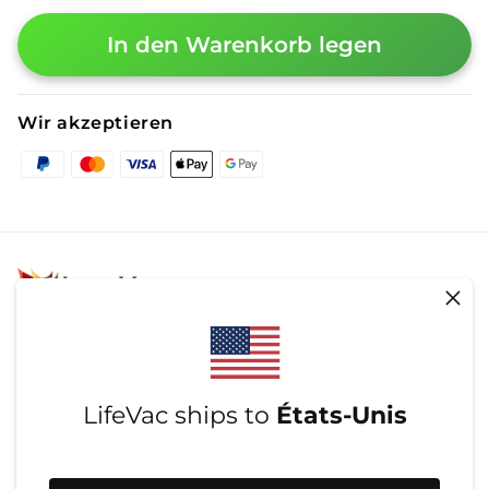
Pause
Pause
In den Warenkorb legen
Shipping
Shipping
Wir akzeptieren
Zahlungsmethoden
LifeVac wird in Europa hergestellt
Wir akzeptieren
Zahlungsmethoden
LifeVac ships to
États-Unis
Wie können wir helfen?