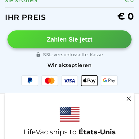
SIE SPAREN
€ 0
€ 0
IHR PREIS
Zahlen Sie jetzt
SSL-verschlüsselte Kasse
Wir akzeptieren
Zahlungsmethoden
LifeVac wird in Europa hergestellt
LifeVac ships to
États-Unis
Wir akzeptieren
Zahlungsmethoden