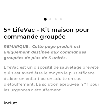
le
le
média
média
2
1
dans
dans
une
une
fenêtre
fenêtre
modale
modale
5+ LifeVac - Kit maison pour
commande groupée
REMARQUE : Cette page produit est
uniquement destinée aux commandes
groupées de plus de 5 unités.
LifeVac est un dispositif de sauvetage breveté
qui s'est avéré être le moyen le plus efficace
d'aider un enfant ou un adulte en cas
d'étouffement. La solution éprouvée n ° 1 pour
les urgences d'étouffement
inclut: