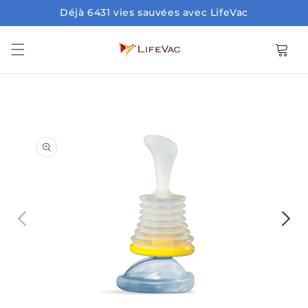
Ignorer et passer au
Déjà 6431 vies sauvées avec LifeVac
contenu
Panier
Ouvrir
Ouvrir