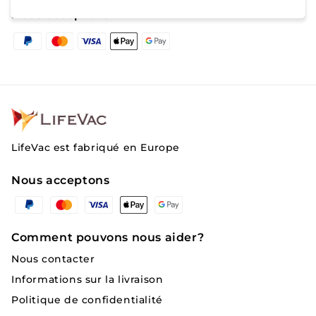
maison
maison
Nous acceptons
Moyens
pour
pour
de
commande
commande
paiement
groupée
groupée
LifeVac est fabriqué en Europe
Nous acceptons
Moyens
de
paiement
Comment pouvons nous aider?
Nous contacter
Informations sur la livraison
Politique de confidentialité