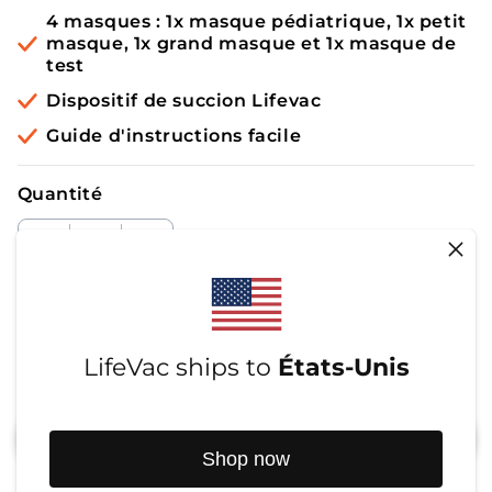
4 masques : 1x masque pédiatrique, 1x petit
masque, 1x grand masque et 1x masque de
test
Dispositif de succion Lifevac
Guide d'instructions facile
Quantité
Réduire
Augmenter
la
la
quantité
quantité
vous économisez 33%
Prix
€89,95
de
de
habituel
€59
LifeVac ships to
États-Unis
Prix
5+
,95
5+
soldé
LifeVac
LifeVac
Ajouter au panier
-
-
Shop now
Kit
Kit