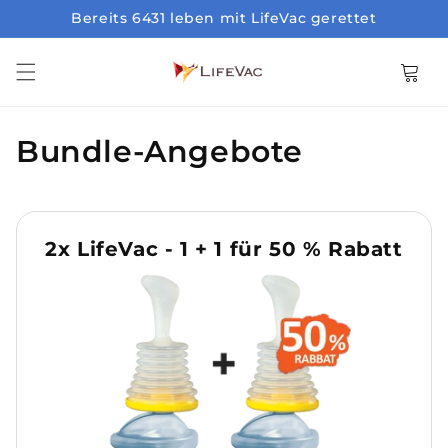
Bereits 6431 leben mit LifeVac gerettet
Direkt zum Inhalt
Warenkor
K
Bundle-Angebote
a
t
2x LifeVac - 1 + 1 für 50 % Rabatt
e
g
o
r
i