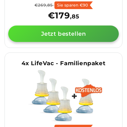
Normaler
Verkaufspreis
€269,85
Sie sparen €90
Preis
€179
,85
Jetzt bestellen
4x LifeVac - Familienpaket