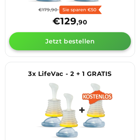
e
Normaler
Verkaufspreis
€179,90
Sie sparen €50
:
Preis
€129
,90
Jetzt bestellen
3x LifeVac - 2 + 1 GRATIS