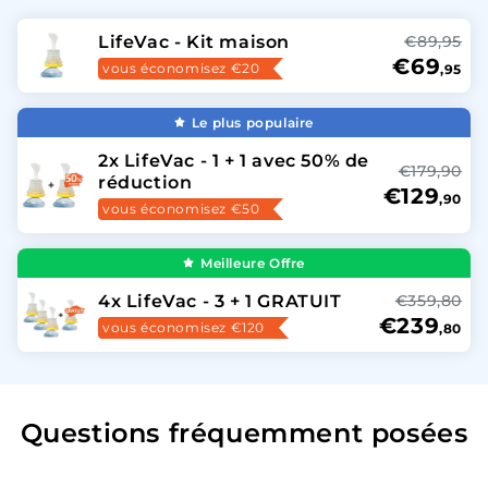
LifeVac - Kit maison
€89,95
€69
vous économisez €20
,95
Le plus populaire
2x LifeVac - 1 + 1 avec 50% de
€179,90
réduction
€129
,90
vous économisez €50
Meilleure Offre
4x LifeVac - 3 + 1 GRATUIT
€359,80
€239
vous économisez €120
,80
Questions fréquemment posées