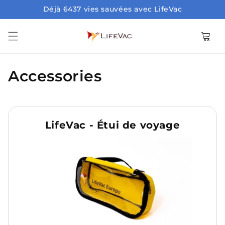
Ignorer et passer au
Déjà 6437 vies sauvées avec LifeVac
contenu
Panier
C
Accessories
o
l
LifeVac - Étui de voyage
l
e
c
t
i