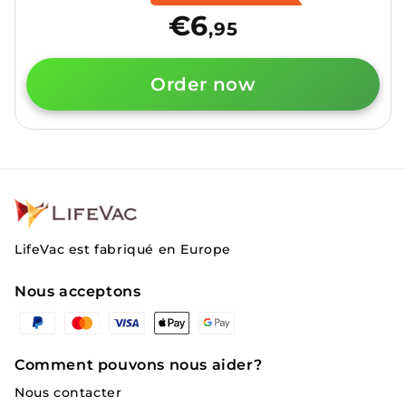
habituel
soldé
€6
,95
Order now
LifeVac est fabriqué en Europe
Nous acceptons
Moyens
de
paiement
Comment pouvons nous aider?
Nous contacter